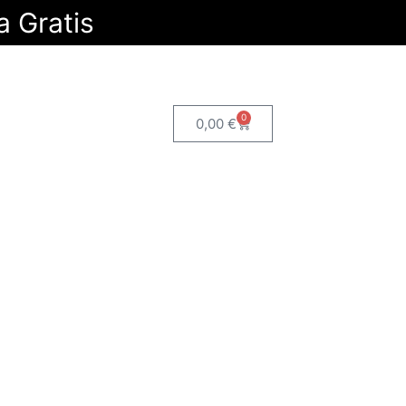
a Gratis
0
0,00
€