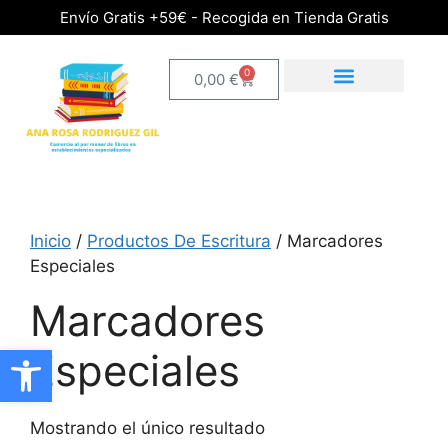
Envío Gratis +59€ - Recogida en Tienda Gratis
0
0,00
€
Inicio
/
Productos De Escritura
/ Marcadores
Especiales
Marcadores
Abrir barra de herramientas
Especiales
Mostrando el único resultado