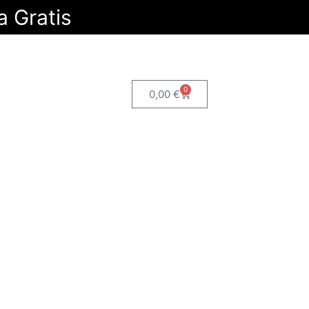
a Gratis
0
0,00
€