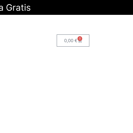
a Gratis
0
0,00
€