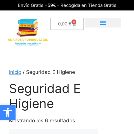
Envío Gratis +59€ - Recogida en Tienda Gratis
0
0,00
€
Inicio
/ Seguridad E Higiene
Seguridad E
Higiene
Abrir barra de herramientas
Mostrando los 6 resultados