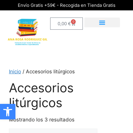
Envío Gratis +59€ - Recogida en Tienda Gratis
0
0,00
€
Inicio
/ Accesorios litúrgicos
Accesorios
litúrgicos
Abrir barra de herramientas
Mostrando los 3 resultados