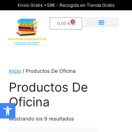
Envío Gratis +59€ - Recogida en Tienda Gratis
0
0,00
€
Inicio
/ Productos De Oficina
Productos De
Oficina
Abrir barra de herramientas
Mostrando los 9 resultados