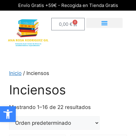
Envío Gratis +59€ - Recogida en Tienda Gratis
0
0,00
€
Inicio
/ Inciensos
Inciensos
Abrir barra de herramientas
Mostrando 1–16 de 22 resultados