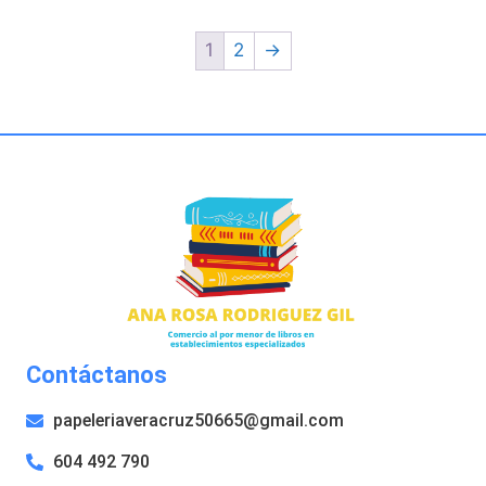
1
2
→
Contáctanos
papeleriaveracruz50665@gmail.com
604 492 790