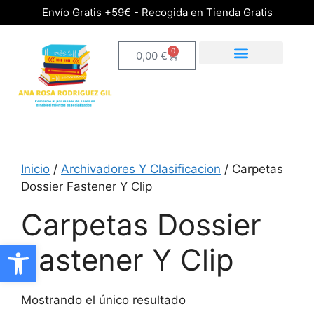
Envío Gratis +59€ - Recogida en Tienda Gratis
0
0,00
€
Inicio
/
Archivadores Y Clasificacion
/ Carpetas
Dossier Fastener Y Clip
Carpetas Dossier
Abrir barra de herramientas
Fastener Y Clip
Mostrando el único resultado