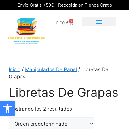
Envío Gratis +59€ - Recogida en Tienda Gratis
0
0,00
€
Inicio
/
Manipulados De Papel
/ Libretas De
Grapas
Libretas De Grapas
Abrir barra de herramientas
Mostrando los 2 resultados