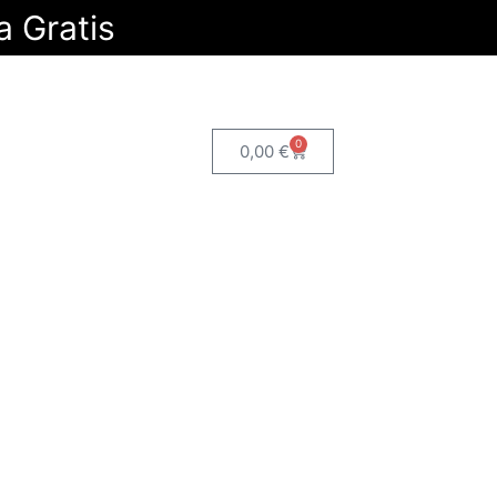
a Gratis
0
0,00
€