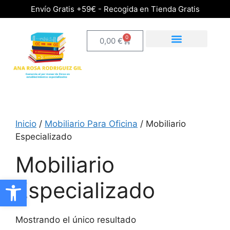
Envío Gratis +59€ - Recogida en Tienda Gratis
0
0,00
€
Inicio
/
Mobiliario Para Oficina
/ Mobiliario
Especializado
Mobiliario
Abrir barra de herramientas
Especializado
Mostrando el único resultado