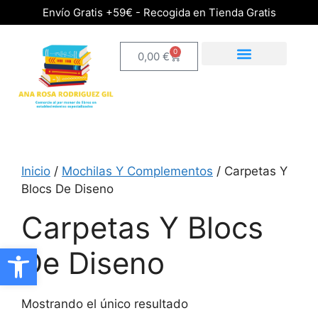
Envío Gratis +59€ - Recogida en Tienda Gratis
0
0,00
€
Inicio
/
Mochilas Y Complementos
/ Carpetas Y
Blocs De Diseno
Carpetas Y Blocs
Abrir barra de herramientas
De Diseno
Mostrando el único resultado