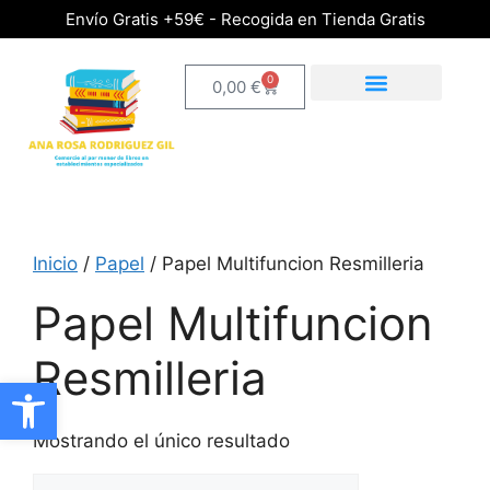
Envío Gratis +59€ - Recogida en Tienda Gratis
0
0,00
€
Inicio
/
Papel
/ Papel Multifuncion Resmilleria
Papel Multifuncion
Resmilleria
Abrir barra de herramientas
Mostrando el único resultado