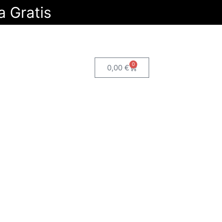
a Gratis
0
0,00
€