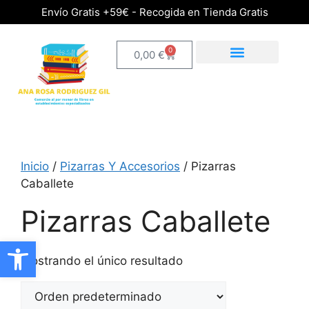
Envío Gratis +59€ - Recogida en Tienda Gratis
0
0,00
€
Inicio
/
Pizarras Y Accesorios
/ Pizarras
Caballete
Pizarras Caballete
Abrir barra de herramientas
Mostrando el único resultado