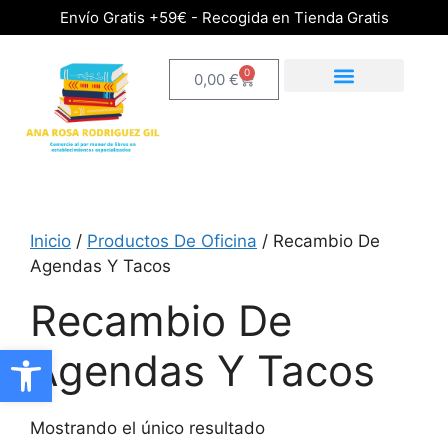
Envío Gratis +59€ - Recogida en Tienda Gratis
0
0,00
€
Inicio
/
Productos De Oficina
/ Recambio De
Agendas Y Tacos
Recambio De
Abrir barra de herramientas
Agendas Y Tacos
Mostrando el único resultado