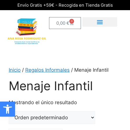
Envío Gratis +59€ - Recogida en Tienda Gratis
0
0,00
€
Inicio
/
Regalos Informales
/ Menaje Infantil
Menaje Infantil
Abrir barra de herramientas
Mostrando el único resultado