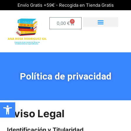
Envío Gratis +59€ - Recogida en Tienda Gratis
0
0,00
€
Política de privacidad
Abrir barra de herramientas
Aviso Legal
Identificación y Titularidad