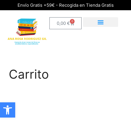
Envío Gratis +59€ - Recogida en Tienda Gratis
0
0,00
€
Carrito
Abrir barra de herramientas