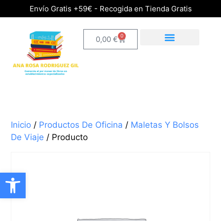
Envío Gratis +59€ - Recogida en Tienda Gratis
0
0,00
€
Inicio
/
Productos De Oficina
/
Maletas Y Bolsos
De Viaje
/ Producto
Abrir barra de herramientas