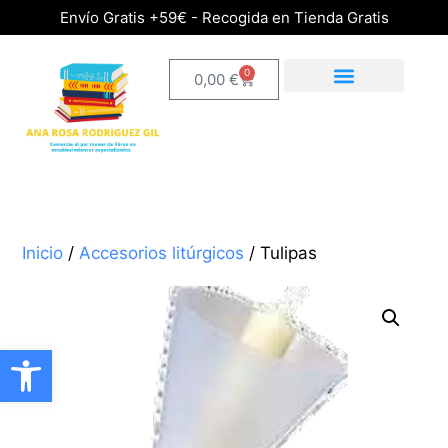
Envío Gratis +59€ - Recogida en Tienda Gratis
0
0,00
€
Inicio
/
Accesorios litúrgicos
/ Tulipas
Abrir barra de herramientas