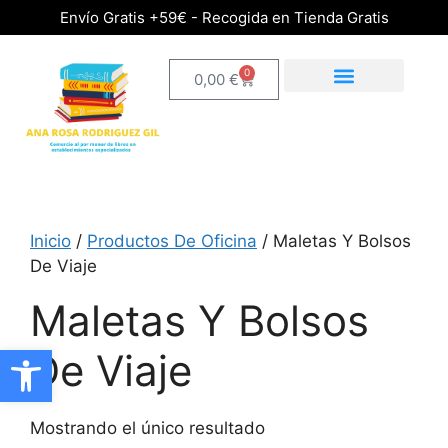
Envío Gratis +59€ - Recogida en Tienda Gratis
0
0,00
€
Inicio
/
Productos De Oficina
/ Maletas Y Bolsos
De Viaje
Maletas Y Bolsos
Abrir barra de herramientas
De Viaje
Mostrando el único resultado