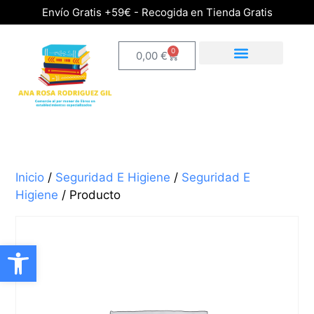
Envío Gratis +59€ - Recogida en Tienda Gratis
0
0,00
€
Inicio
/
Seguridad E Higiene
/
Seguridad E
Higiene
/ Producto
Abrir barra de herramientas