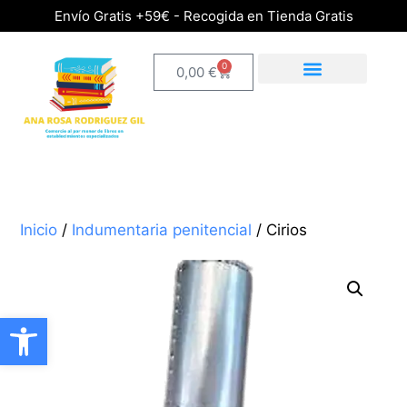
Envío Gratis +59€ - Recogida en Tienda Gratis
0
0,00
€
Inicio
/
Indumentaria penitencial
/ Cirios
Abrir barra de herramientas