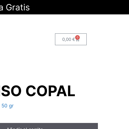
a Gratis
0
0,00
€
NSO COPAL
 50 gr