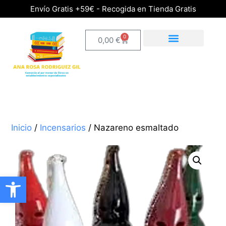
Envío Gratis +59€ - Recogida en Tienda Gratis
0
0,00
€
Inicio
/
Incensarios
/ Nazareno esmaltado
Abrir barra de herramientas