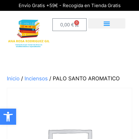
Envío Gratis +59€ - Recogida en Tienda Gratis
0
0,00
€
Inicio
/
Inciensos
/ PALO SANTO AROMATICO
Abrir barra de herramientas