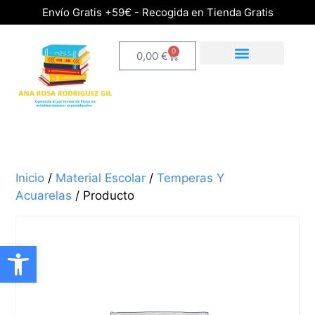
Envío Gratis +59€ - Recogida en Tienda Gratis
0
0,00
€
Inicio
/
Material Escolar
/
Temperas Y
Acuarelas
/ Producto
Abrir barra de herramientas