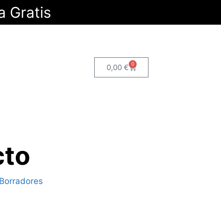
a Gratis
0
0,00
€
cto
 Borradores