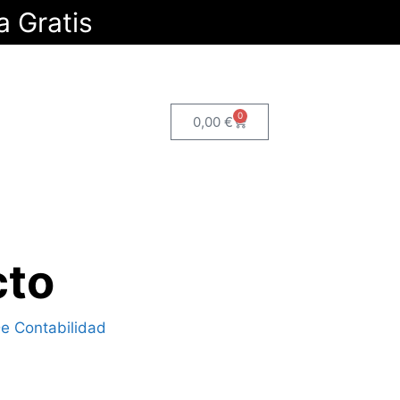
a Gratis
0
0,00
€
cto
De Contabilidad