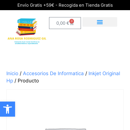
Envío Gratis +59€ - Recogida en Tienda Gratis
0
0,00
€
Inicio
/
Accesorios De Informatica
/
Inkjet Original
Hp
/ Producto
Abrir barra de herramientas