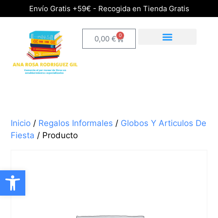
Envío Gratis +59€ - Recogida en Tienda Gratis
0
0,00
€
Inicio
/
Regalos Informales
/
Globos Y Articulos De
Fiesta
/ Producto
Abrir barra de herramientas