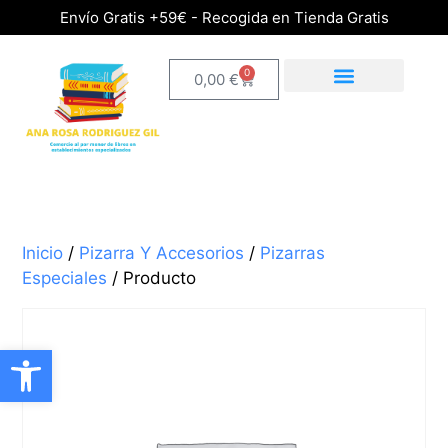
Envío Gratis +59€ - Recogida en Tienda Gratis
0
0,00
€
Inicio
/
Pizarra Y Accesorios
/
Pizarras
Especiales
/ Producto
Abrir barra de herramientas