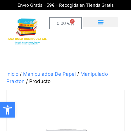
Envío Gratis +59€ - Recogida en Tienda Gratis
0
0,00
€
Inicio
/
Manipulados De Papel
/
Manipulado
Praxton
/ Producto
Abrir barra de herramientas