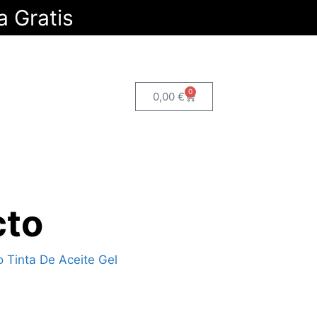
a Gratis
0
0,00
€
cto
o Tinta De Aceite Gel