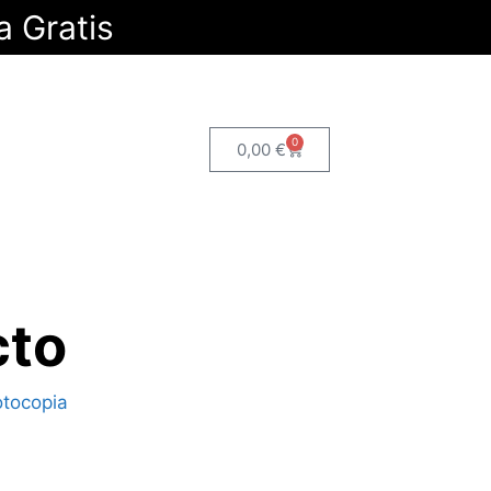
a Gratis
0
0,00
€
cto
otocopia