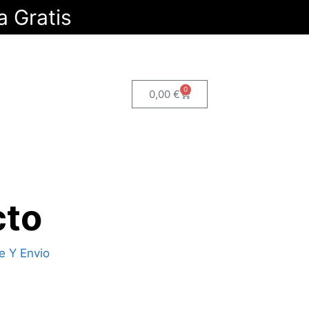
a Gratis
0
0,00
€
cto
e Y Envio