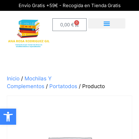
Envío Gratis +59€ - Recogida en Tienda Gratis
0
0,00
€
Inicio
/
Mochilas Y
Complementos
/
Portatodos
/ Producto
Abrir barra de herramientas