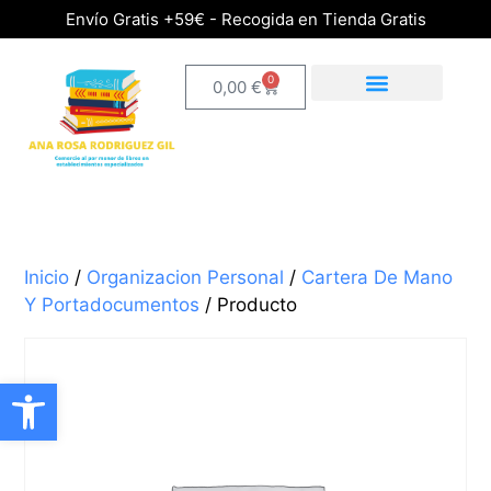
Envío Gratis +59€ - Recogida en Tienda Gratis
0
0,00
€
Inicio
/
Organizacion Personal
/
Cartera De Mano
Y Portadocumentos
/ Producto
Abrir barra de herramientas