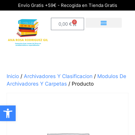
Envío Gratis +59€ - Recogida en Tienda Gratis
0
0,00
€
Inicio
/
Archivadores Y Clasificacion
/
Modulos De
Archivadores Y Carpetas
/ Producto
Abrir barra de herramientas