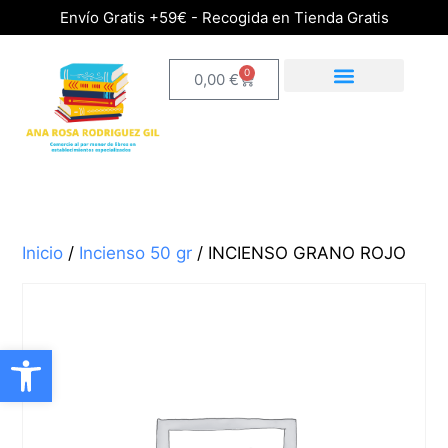
Envío Gratis +59€ - Recogida en Tienda Gratis
0
0,00
€
Inicio
/
Incienso 50 gr
/ INCIENSO GRANO ROJO
Abrir barra de herramientas