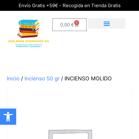
Envío Gratis +59€ - Recogida en Tienda Gratis
0
0,00
€
Inicio
/
Incienso 50 gr
/ INCIENSO MOLIDO
Abrir barra de herramientas