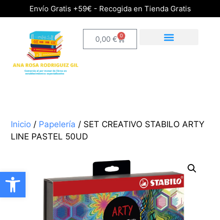
Envío Gratis +59€ - Recogida en Tienda Gratis
0
0,00
€
Inicio
/
Papelería
/ SET CREATIVO STABILO ARTY
LINE PASTEL 50UD
Abrir barra de herramientas